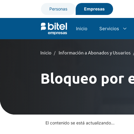
Personas
Empresas
Inicio
Servicios
Internet dedica
Inicio
Información a Abonados y Usuarios
Telefonía Móvil
Bloqueo por e
SMS Multiredes
Telefonía Fija -
Interconexión 
El contenido se está actualizando...