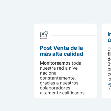
I
ú
Post Venta de la
C
más alta calidad
f
d
Monitoreamos
toda
3
nuestra red a nivel
b
nacional
c
constantemente,
l
gracias a nuestros
colaboradores
altamente calificados.