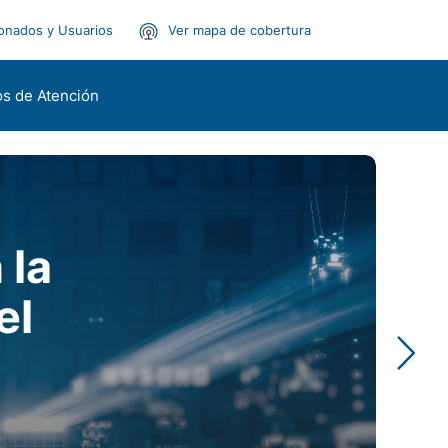
onados y Usuarios
Ver mapa de cobertura
s de Atención
 la
el
)