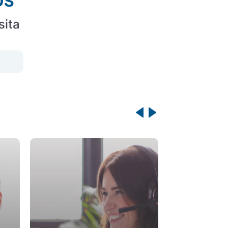
OS
sita