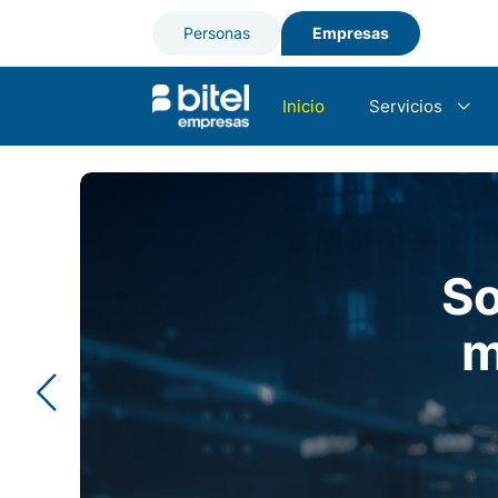
Personas
Empresas
Inicio
Servicios
Internet dedica
Telefonía Móvil
So
SMS Multiredes
m
Telefonía Fija -
Interconexión 