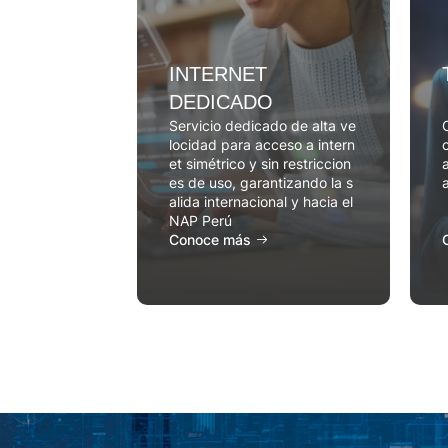
IDAD A
INTERNET
IVOS
DEDICADO
óvil M2M, el
Servicio dedicado de alta ve
C
 a la red de
locidad para acceso a intern
ráfico de dato
et simétrico y sin restriccion
a
de acuerdo a
es de uso, garantizando la s
 del cliente
alida internacional y hacia el
NAP Perú
Conoce más