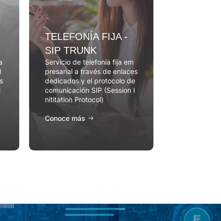
TELEFONÍA FIJA -
INTERC
SIP TRUNK
DE DAT
a
Servicio de telefonía fija em
Servicio de 
l
presarial a través de enlaces
datos por me
s
dedicados y el protocolo de
ivadas IP pe
l
comunicación SIP (Session I
municación en
nititation Protocol)
edes de una
Conoce más
Conoce má