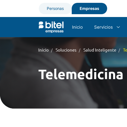
Personas
Empresas
Inicio
Servicios
Internet dedica
Inicio
Soluciones
Salud Inteligente
T
Telefonía Móvil
Telemedicina
SMS Multiredes
Telefonía Fija -
Interconexión 