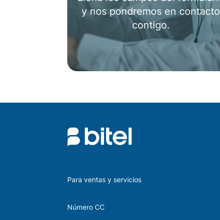
CUÉNTANOS TU
REQUERIMIENTO
Llena los campos del formulari
y nos pondremos en contact
contigo.