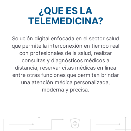
ispositivos
Operaciones Digitales
Planes M2M
M-Suite
Firma Digital
Repositorio
¿QUE ES LA
TELEMEDICINA?
Bitel Cloud
Planes Datos
Virtual Office
V-Server
Buscar certificado
Solución digital enfocada en el sector salud
que permite la interconexión en tiempo real
con profesionales de la salud, realizar
consultas y diagnósticos médicos a
distancia, reservar citas médicas en línea
entre otras funciones que permitan brindar
una atención médica personalizada,
moderna y precisa.