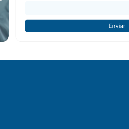
Datos de contacto
Teléfono
(*)
Cor
Mensaje
o
o
Enviar