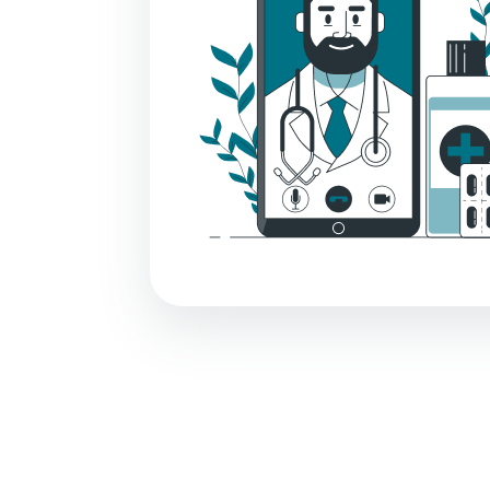
 costos operativos y tiempos de
3. Ahorra c
espera.
la carga en hospitales y centros de
4. Reduce l
salud.
propagación de enfermedades e
5. Evita pr
es contagiosas.
infecciones
buye a la creación de una red médica y
6. Contribu
ración científica.
a la coopera