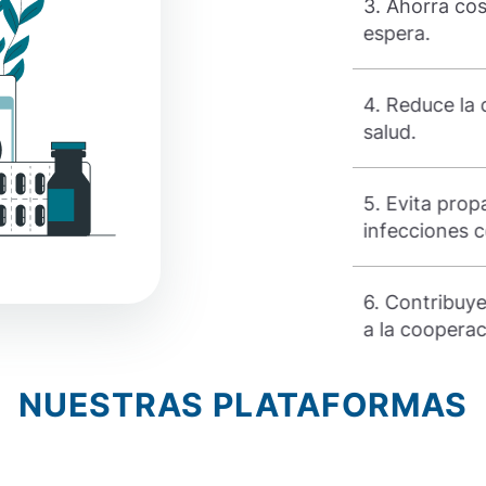
ostos operativos y tiempos de
3. Ahorra co
espera.
a carga en hospitales y centros de
4. Reduce la 
salud.
opagación de enfermedades e
5. Evita pro
 contagiosas.
infecciones 
ye a la creación de una red médica y
6. Contribuye
ción científica.
a la cooperac
NUESTRAS PLATAFORMAS