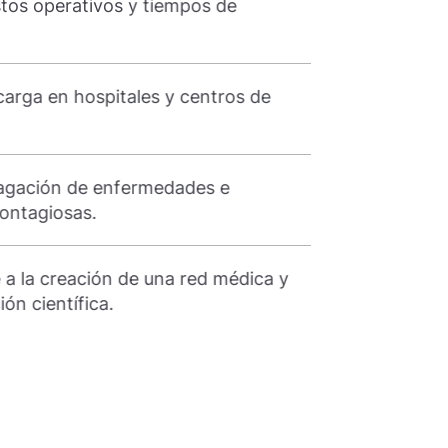
stos operativos y tiempos de
3. Ahorra cost
espera.
carga en hospitales y centros de
4. Reduce la c
salud.
pagación de enfermedades e
5. Evita propa
contagiosas.
infecciones co
 a la creación de una red médica y
6. Contribuye 
ión científica.
a la cooperació