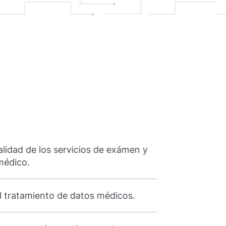
BENEFICIOS
calidad de los servicios de exámen y
1. Mejora la ca
médico.
tratamiento mé
l tratamiento de datos médicos.
2. Optimiza el