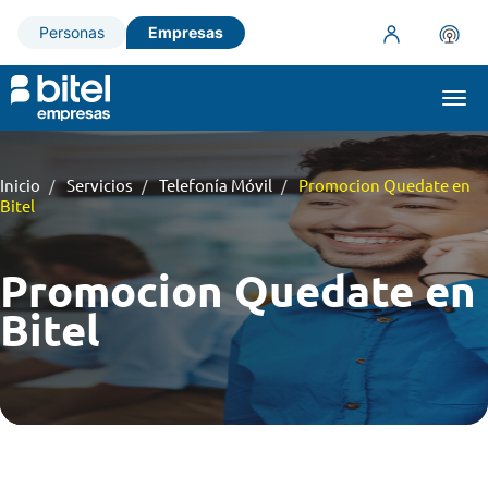
Personas
Empresas
Togg
navi
Inicio
Servicios
Telefonía Móvil
Promocion Quedate en
Bitel
Promocion Quedate en
Bitel